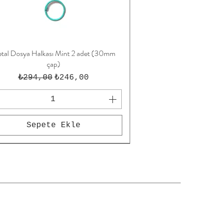
tal Dosya Halkası Mint 2 adet (30mm
Hızlı Bakış
çap)
Normal Fiyat
İndirimli Fiyat
₺294,00
₺246,00
Sepete Ekle