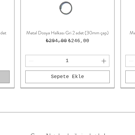
adet
Metal Dosya Halkası Gri 2 adet (30mm çap)
Me
Hızlı Bakış
Normal Fiyat
İndirimli Fiyat
₺294,00
₺246,00
Sepete Ekle