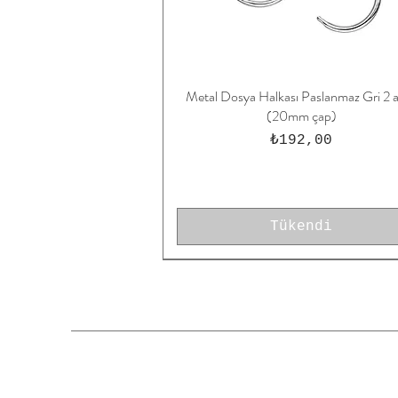
Metal Dosya Halkası Paslanmaz Gri 2 
Hızlı Bakış
(20mm çap)
Fiyat
₺192,00
Tükendi