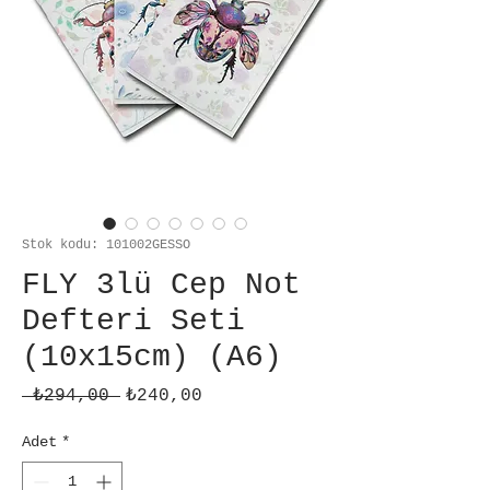
Stok kodu: 101002GESSO
FLY 3lü Cep Not
Defteri Seti
(10x15cm) (A6)
Normal
İndirimli
 ₺294,00 
₺240,00
Fiyat
Fiyat
Adet
*