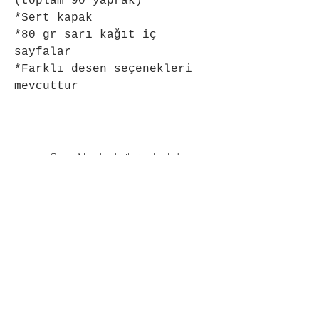
(toplam 90 yaprak)
*Sert kapak
*80 gr sarı kağıt iç 
sayfalar
*Farklı desen seçenekleri 
mevcuttur
Gesso Notebook ailesine katılın!
Yenilikler hakkında bilgi alın..
Email
Join