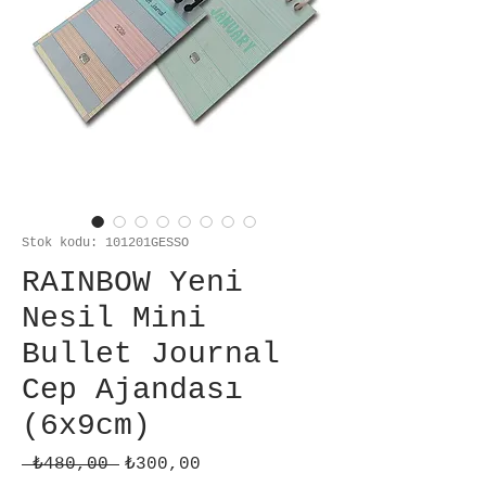
Stok kodu: 101201GESSO
RAINBOW Yeni
Nesil Mini
Bullet Journal
Cep Ajandası
(6x9cm)
Normal
İndirimli
 ₺480,00 
₺300,00
Fiyat
Fiyat