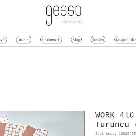
yfa
Ürünler
Hakkımızda
Blog
Iletisim
Müşteri Hizm
WORK 4lü
Turuncu 
Stok kodu: 100204GE