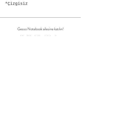
*Çizgisiz
Gesso Notebook ailesine katılın!
Yenilikler hakkında bilgi alın..
Email
Join
Ürünler
Her gün yenilerinin eklendiği
ürünlerimize göz atmak için
tıklayın..